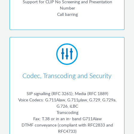
Support for CLIP No Screening and Presentation
Number
Call barring
Codec, Transcoding and Security
SIP signalling (RFC 3261); Media (RFC 1889)
Voice Codecs: G.711Alaw, G.711μlaw, G.729, G.729a,
G.726, iLBC
Transcoding
Fax: T.38 or in an in- band G711Alaw
DTMF conveyance (compliant with RFC2833 and
RFC4733)